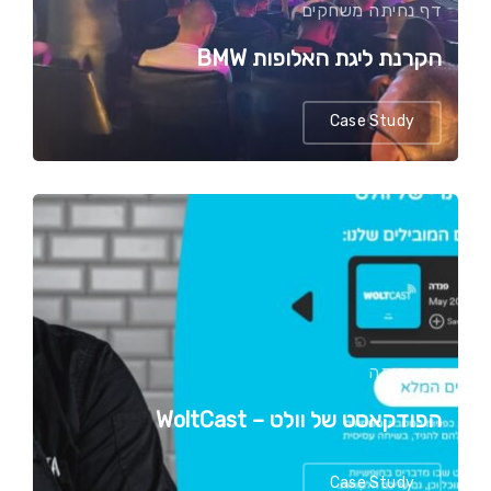
דף נחיתה
משחקים
הקרנת ליגת האלופות BMW
Case Study
דף נחיתה
הפודקאסט של וולט – WoltCast
Case Study