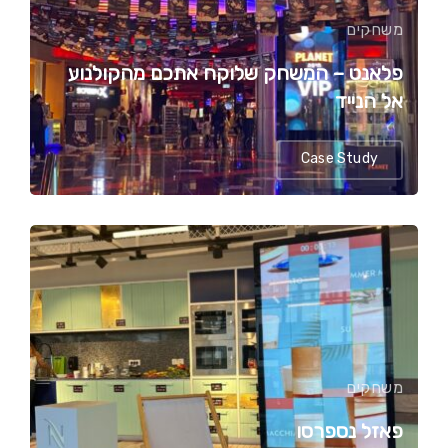
משחקים
פלאנט – המשחק שלוקח אתכם מהקולנוע
אל הנייד
Case Study
משחקים
פאזל נספרסו