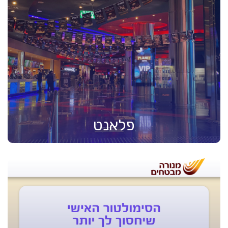
פלאנט