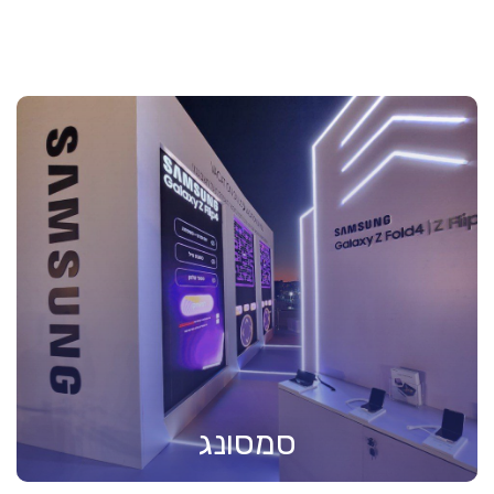
סמסונג